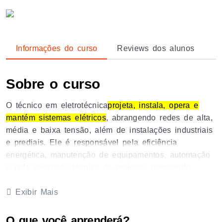
Informações do curso
Reviews dos alunos
Sobre o curso
O técnico em eletrotécnica
projeta, instala, opera e
mantém sistemas elétricos
, abrangendo redes de alta,
média e baixa tensão, além de instalações industriais
e prediais. Ele é responsável pela eficiência
energética, manutenção de equipamentos, automação
e pela execução técnica de projetos, garantindo
normas de segurança (NR10).
Exibir Mais
Abaixo você confere as principais áreas que
demandam por um Técnico em Eletrotécnica:
O que você aprenderá?