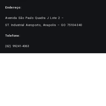
Endereço:
Avenida São Paulo Quadra J Lote 2 –
ST. Industrial Aeroporto, Anapolis – GO 75104-340
Telefone:
(62) 99241-4063
Email:
suporte@safete.com.br
Horário de atendimento:
Seg a Sex 08h até 18h.