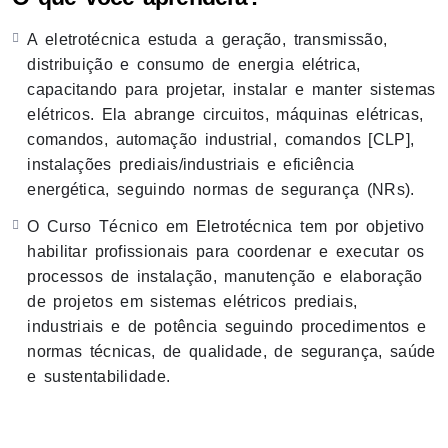
Usinas hidrelétricas, termoelétricas, solares e
eólicas;
A eletrotécnica estuda a geração, transmissão,
Indústrias metalúrgicas;
distribuição e consumo de energia elétrica,
Empresas de distribuição de energia elétrica;
capacitando para projetar, instalar e manter sistemas
Empresas de água e saneamento;
elétricos. Ela abrange circuitos, máquinas elétricas,
Empresas de Telecomunicações;
comandos, automação industrial, comandos [CLP],
Empresas de Construção Civil.
instalações prediais/industriais e eficiência
energética, seguindo normas de segurança (NRs).
O Curso Técnico em Eletrotécnica tem por objetivo
habilitar profissionais para coordenar e executar os
processos de instalação, manutenção e elaboração
de projetos em sistemas elétricos prediais,
industriais e de potência seguindo procedimentos e
normas técnicas, de qualidade, de segurança, saúde
e sustentabilidade.