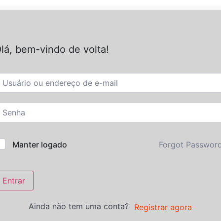
lá, bem-vindo de volta!
Forgot Passwor
Manter logado
Entrar
Ainda não tem uma conta?
Registrar agora