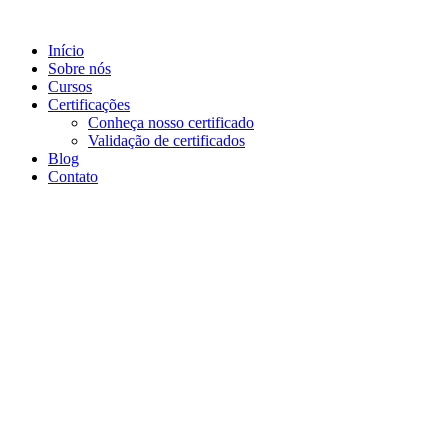
Ir
para
Início
o
Sobre nós
conteúdo
Cursos
Certificações
Conheça nosso certificado
Validação de certificados
Blog
Contato