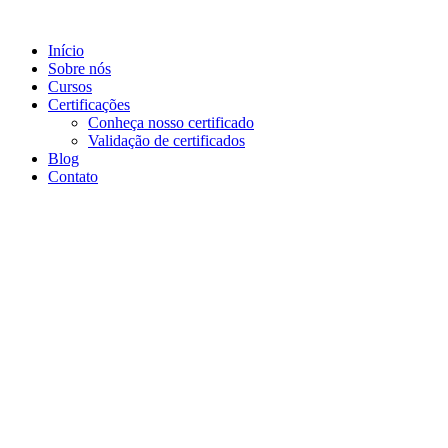
Ir
para
Início
o
Sobre nós
conteúdo
Cursos
Certificações
Conheça nosso certificado
Validação de certificados
Blog
Contato