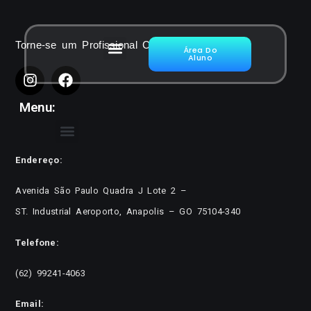
Torne-se um Profissional Certificado
Área Do
Aluno
Menu:
Endereço:
Avenida São Paulo Quadra J Lote 2 –
ST. Industrial Aeroporto, Anapolis – GO 75104-340
Telefone:
(62) 99241-4063
Email: