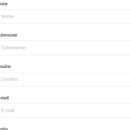
ome
obrenome
suário
-mail
enha