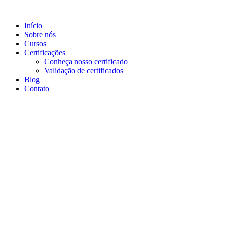
Ir
para
Início
o
Sobre nós
conteúdo
Cursos
Certificações
Conheça nosso certificado
Validação de certificados
Blog
Contato