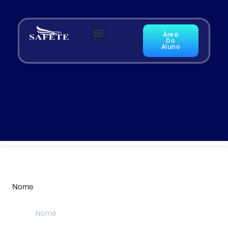
Área
Do
Aluno
Nome